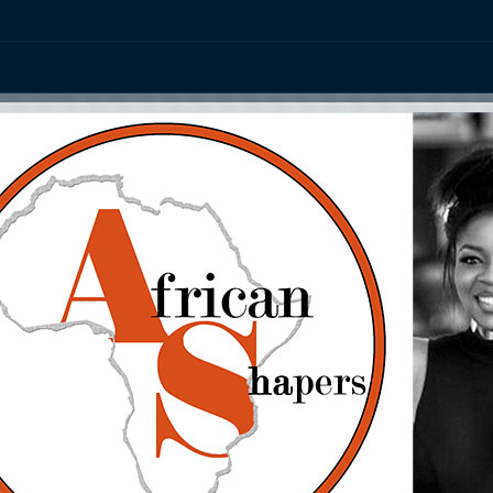
ation