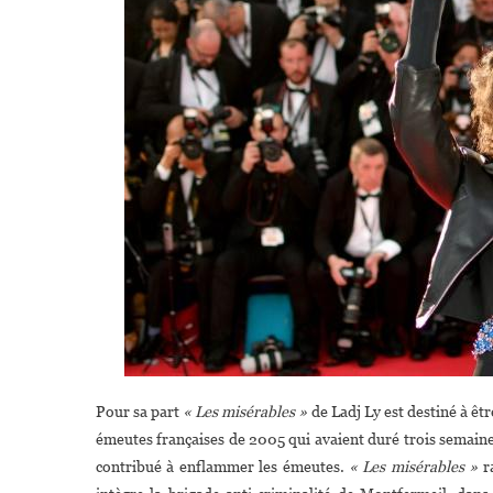
Pour sa part
« Les misérables »
de Ladj Ly est destiné à êt
émeutes françaises de 2005 qui avaient duré trois semaines 
contribué à enflammer les émeutes.
« Les misérables »
ra