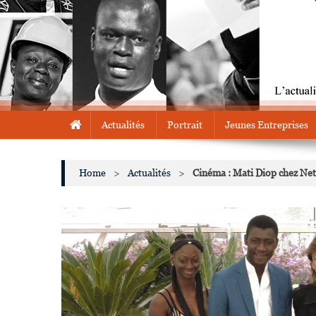
Actualités
Portrait
Jeunes Entreprises
Home
>
Actualités
>
Cinéma : Mati Diop chez Net