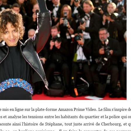
re mis en ligne sur la plate-forme Amazon Prime Video. Le film s’inspire d
et analyse les tensions entre les habitants du quartier et la police qui o
conte ainsi l’histoire de Stéphane, tout juste arrivé de Cherbourg, et q