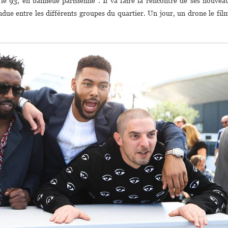
 le 93, en banlieue parisienne . Il va faire la rencontre de ses nouvea
due entre les différents groupes du quartier. Un jour, un drone le fil