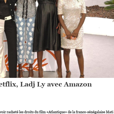
tflix, Ladj Ly avec Amazon
On
Cinéma :
ir racheté les droits du film «Atlantique» de la franco-sénégalaise Mati
Mati