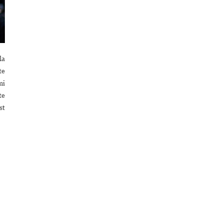
la
te
mi
te
st