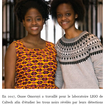
En 2017, Osase Omoruyi a travaillé pour le laboratoire LIGO de
Caltech afin d’étudier les trous noirs révélés par leurs détections