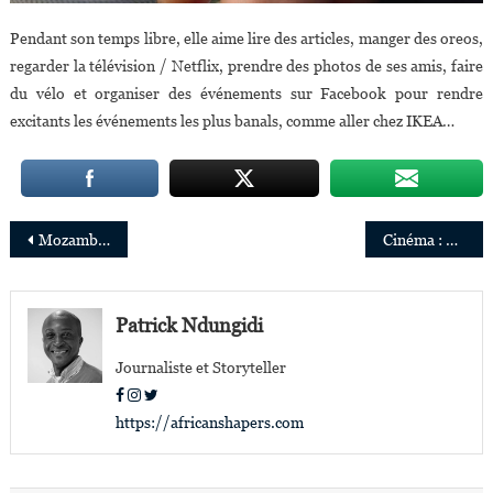
Pendant son temps libre, elle aime lire des articles, manger des oreos,
regarder la télévision / Netflix, prendre des photos de ses amis, faire
du vélo et organiser des événements sur Facebook pour rendre
excitants les événements les plus banals, comme aller chez IKEA…
Navigation
Mozambique : Anibal Manave nommé président du conseil d’administration de la Basketball Africa League
Cinéma : Mati Diop chez Netflix, Ladj Ly avec Amazon
de
l’article
Patrick Ndungidi
Journaliste et Storyteller
https://africanshapers.com