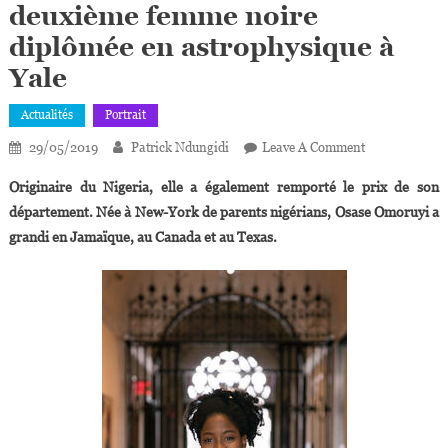
deuxième femme noire
diplômée en astrophysique à
Yale
Actualités
Portrait
On
29/05/2019
Patrick Ndungidi
Leave A Comment
USA :
Originaire du Nigeria, elle a également remporté le prix de son
Osase
département. Née à New-York de parents nigérians, Osase Omoruyi a
Omoruyi,
grandi en Jamaïque, au Canada et au Texas.
Deuxième
Femme
Noire
Diplômée
En
Astrophysique
À
Yale