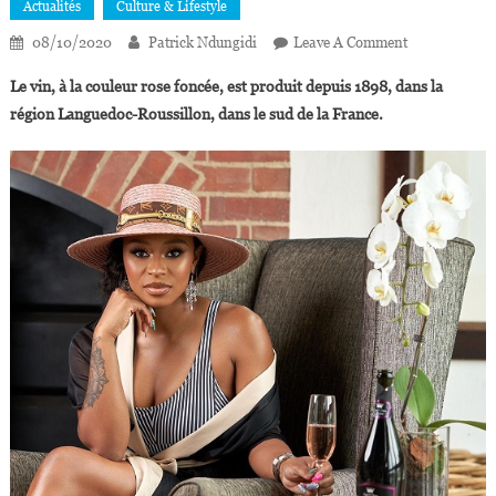
Actualités
Culture & Lifestyle
On
08/10/2020
Patrick Ndungidi
Leave A Comment
DJ
Le vin, à la couleur rose foncée, est produit depuis 1898, dans la
Zinhle,
région Languedoc-Roussillon, dans le sud de la France.
Nouvelle
CEO
De
La
Marque
Française
De
Vin
« Boulevard
Nectar
Rosé »