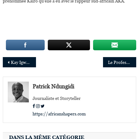
prénommée Kairo qu’elle a eu avec le rappeur sud-africain AKA.
Navigation
Kay Igwe, la jeune ingénieure aux multiples inventions
Le Professeur Serigne Magueye Gueye lauréat du Prix Albert Schweitzer 2020 de la Société internationale d’Urologie
de
l’article
Patrick Ndungidi
Journaliste et Storyteller
https://africanshapers.com
DANS LA MÊME CATÉGORIE