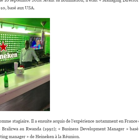
Ubalijoro
010, basé aux USA.
Nommé
Managing
Director
De
Heineken
Ethiopie
mme stagiaire. Il a ensuite acquis de l’expérience notamment en France 
e Bralirwa au Rwanda (1992); « Business Development Manager » basé
ting manager » de Heineken à la Réunion.