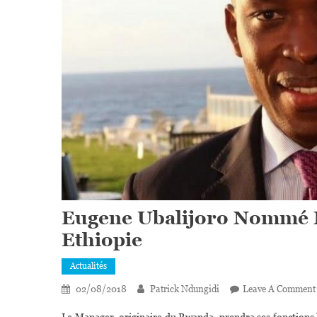
Eugene Ubalijoro Nommé 
Ethiopie
Actualités
02/08/2018
Patrick Ndungidi
Leave A Comment
Le Manager, originaire du Rwanda, prendra ses fonctions 