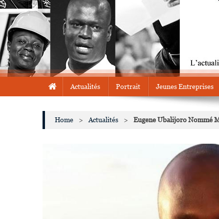
Actualités
Portrait
Jeunes Entreprises
Home
>
Actualités
>
Eugene Ubalijoro Nommé Ma