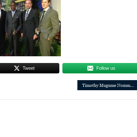
Tweet
Follow us
Timothy Mugume Nommé Country Manager De Jumia Food En Ouganda