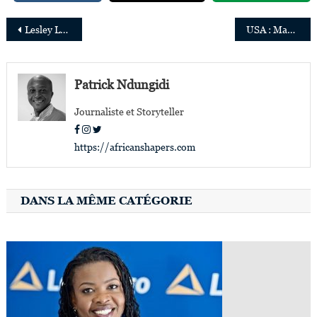
Navigation
Lesley Lokko lauréate de deux prestigieux prix en Architecture
USA : Mahmoud Bah nommé CEO ad intérim du Millenium Challenge Corporation
de
l’article
Patrick Ndungidi
Journaliste et Storyteller
https://africanshapers.com
DANS LA MÊME CATÉGORIE