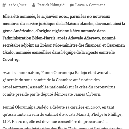
On
22/01/2021
Patrick Ndungidi
Leave A Comment
Funmi
Elle a été nommée, le 11 janvier 2021, parmi les 20 nouveaux
Olorunnipa
membres du service juridique de la Maison blanche, devenant ainsi la
Badejo
3ème Américaine, d’origine nigériane à être nommée dans
Nommée
l’administration Biden-Harris, après Adewale Adeyewo, nommé
Dans
L’équipe
secrétaire adjoint au Trésor (vice-ministre des finances) et Osaremen
Des
Okolo, nommée conseillère dans l’équipe de la riposte contre le
Avocats
Covid-19.
De
La
Avant sa nomination, Funmi Olorunnipa Badejo était avocate
Maison
générale du sous-comité de la Chambre américaine des
Blanche
représentants( Assemblée nationale) sur la crise du coronavirus,
comité présidé par le député démocrate James Clyburn.
Funmi Olorunnipa Badejo a débuté sa carrière en 2007, en tant
qu’assistante au sein du cabinet d’avocats Manatt, Phelps & Phillips,
LLP. En 2010, elle est devenue conseillère du procureur à la
Conférence administrative des États-Unis, pendant l’administration