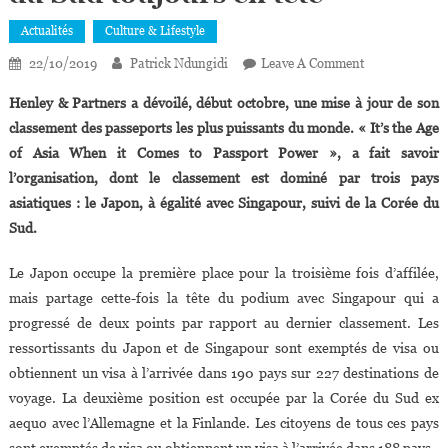
Actualités
Culture & Lifestyle
On
22/10/2019
Patrick Ndungidi
Leave A Comment
Henley
Henley & Partners a dévoilé, début octobre, une mise à jour de son
Passport
classement des passeports les plus puissants du monde. « It’s the Age
Index :
of Asia When it Comes to Passport Power », a fait savoir
Seychelles,
l’organisation, dont le classement est dominé par trois pays
Maurice
Et
asiatiques : le Japon, à égalité avec Singapour, suivi de la Corée du
L’Afrique
Sud.
Du
Sud
Le Japon occupe la première place pour la troisième fois d’affilée,
Toujours
mais partage cette-fois la tête du podium avec Singapour qui a
En
progressé de deux points par rapport au dernier classement. Les
Tête
ressortissants du Japon et de Singapour sont exemptés de visa ou
obtiennent un visa à l’arrivée dans 190 pays sur 227 destinations de
voyage. La deuxième position est occupée par la Corée du Sud ex
aequo avec l’Allemagne et la Finlande. Les citoyens de tous ces pays
sont exemptés de visa ou obtiennent un visa à l’arrivée dans 188 pays.