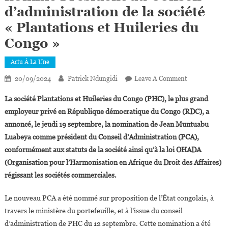
d’administration de la société
« Plantations et Huileries du
Congo »
Actu À La Une
On
20/09/2024
Patrick Ndungidi
Leave A Comment
Jean
La société Plantations et Huileries du Congo (PHC), le plus grand
Muntuabu
employeur privé en République démocratique du Congo (RDC), a
Luabeya
annoncé, le jeudi 19 septembre, la nomination de Jean Muntuabu
Nommé
Luabeya comme président du Conseil d’Administration (PCA),
Président
Du
conformément aux statuts de la société ainsi qu’à la loi OHADA
Conseil
(Organisation pour l’Harmonisation en Afrique du Droit des Affaires)
D’administrat
régissant les sociétés commerciales.
De
La
Le nouveau PCA a été nommé sur proposition de l’État congolais, à
Société
travers le ministère du portefeuille, et à l’issue du conseil
« Plantations
d’administration de PHC du 12 septembre. Cette nomination a été