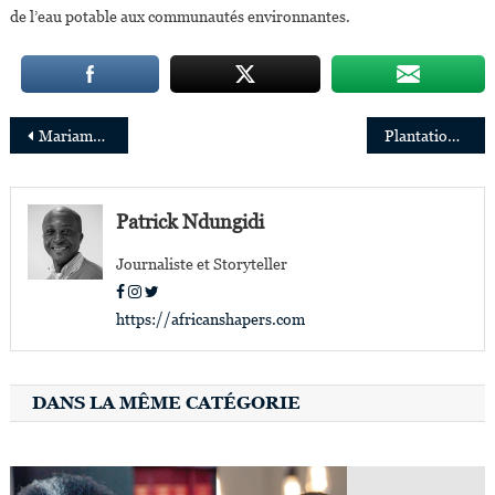
de l’eau potable aux communautés environnantes.
Navigation
Mariama Cire Sylla nommée Représentante résidente du Groupe de la Banque mondiale pour la Namibie
Plantations et Huileries du Congo : un modèle de transformation axé sur la durabilité, l’autonomisation des femmes et l’impact social en RDC
de
l’article
Patrick Ndungidi
Journaliste et Storyteller
https://africanshapers.com
DANS LA MÊME CATÉGORIE