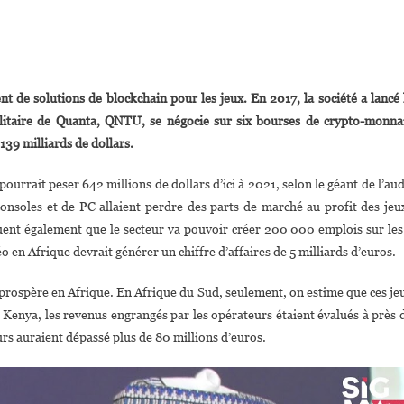
On
John
 de solutions de blockchain pour les jeux. En 2017, la société a lancé 
Kamara
tilitaire de Quanta, QNTU, se négocie sur six bourses de crypto-monna
Nommé
139 milliards de dollars.
Vice-
Président
ourrait peser 642 millions de dollars d’ici à 2021, selon le géant de l’aud
De
onsoles et de PC allaient perdre des parts de marché au profit des jeu
Quanta,chargé
Des
uent également que le secteur va pouvoir créer 200 000 emplois sur les
Opérations
éo en Afrique devrait générer un chiffre d’affaires de 5 milliards d’euros.
En
Afrique
s prospère en Afrique. En Afrique du Sud, seulement, on estime que ces je
u Kenya, les revenus engrangés par les opérateurs étaient évalués à près 
rs auraient dépassé plus de 80 millions d’euros.