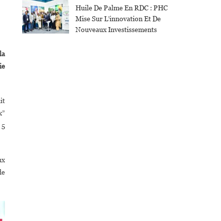
Huile De Palme En RDC : PHC
Mise Sur L’innovation Et De
Nouveaux Investissements
la
ie
it
x”
 5
ux
de