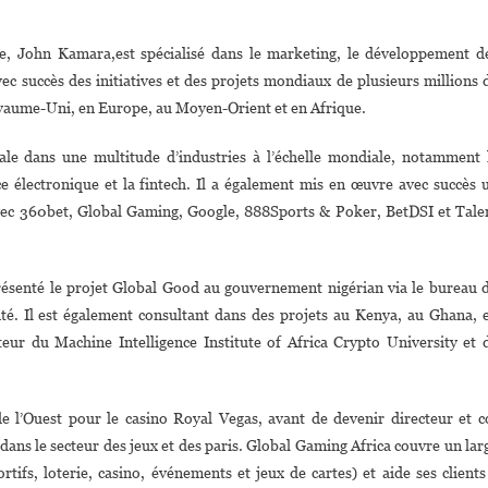
ue, John Kamara,est spécialisé dans le marketing, le développement d
vec succès des initiatives et des projets mondiaux de plusieurs millions 
Royaume-Uni, en Europe, au Moyen-Orient et en Afrique.
le dans une multitude d’industries à l’échelle mondiale, notamment 
erce électronique et la fintech. Il a également mis en œuvre avec succès 
vec 360bet, Global Gaming, Google, 888Sports & Poker, BetDSI et Tale
présenté le projet Global Good au gouvernement nigérian via le bureau 
anté. Il est également consultant dans des projets au Kenya, au Ghana, 
teur du Machine Intelligence Institute of Africa Crypto University et 
 l’Ouest pour le casino Royal Vegas, avant de devenir directeur et c
dans le secteur des jeux et des paris. Global Gaming Africa couvre un lar
rtifs, loterie, casino, événements et jeux de cartes) et aide ses clients