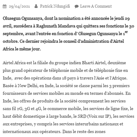
On
29/04/2021
Patrick Ndungidi
Leave A Comment
Olusegun
Olusegun Ogunsanya, dont la nomination a été annoncée le jeudi 29
Ogunsanya
avril, succédera à Raghunath Mandava qui quittera ses fonctions le 30
Nommé
er
septembre, avant l’entrée en fonction d’ Olusegun Ogunsanya le 1
Directeur
octobre. Ce dernier rejoindra le conseil d’administration d’Airtel
Général
Et
Africa le même jour.
CEO
D’Airtel
Airtel Africa est la filiale du groupe indien Bharti Airtel, deuxième
Africa
plus grand opérateur de téléphonie mobile et de téléphonie fixe en
Inde, avec des opérations dans 18 pays à travers l’Asie et l’Afrique.
Basée à New Delhi, en Inde, la société se classe parmi les 3 premiers
fournisseurs de services mobiles au monde en termes d’abonnés. En
Inde, les offres de produits de la société comprennent les services
sans fil 2G, 3G et 4G, le commerce mobile, les services de ligne fixe, le
haut débit domestique à large bande, le SRD (Voix sur IP), les services
aux entreprises, y compris les services interurbains nationaux et
internationaux aux opérateurs. Dans le reste des zones