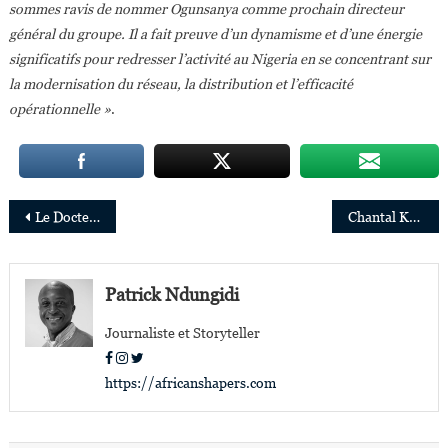
sommes ravis de nommer Ogunsanya comme prochain directeur
général du groupe. Il a fait preuve d’un dynamisme et d’une énergie
significatifs pour redresser l’activité au Nigeria en se concentrant sur
la modernisation du réseau, la distribution et l’efficacité
opérationnelle »
.
Navigation
Le Docteur Denis Mukwege nommé membre du nouveau Conseil scientifique de l’OMS
Chantal Kagame Umutoni nommée CEO de la nouvelle filiale FinTech de MTN Rwanda
de
l’article
Patrick Ndungidi
Journaliste et Storyteller
https://africanshapers.com