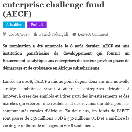
enterprise challenge fund
(AECF)
Actualités
Portrait
On
20/08/2019
Patrick Ndungidi
Leave A Comment
Kenya :
Sa nomination a été annoncée le 8 août dernier. AECF est une
Victoria
institution panafricaine de développement qui fournit un
Sabula
financement catalytique aux entreprises du secteur privé en phase de
Nommée
démarrage et de croissance en Afrique subsaharienne.
CEO
De
Lancée en 2008, l’AECF a mis au point depuis deux ans une nouvelle
L’Africa
Enterprise
stratégie ambitieuse visant à aider les entreprises africaines à
Challenge
innover, à créer des emplois et à tirer parti des investissements et des
Fund
marchés qui créeront une résilience et des revenus durables pour les
(AECF)
communautés rurales d’Afrique. En deux ans, les fonds de l’AECF
sont passés de 256 millions USD à 356 millions USD et a amélioré la
vie de 3,2 millions de ménages en 2018 seulement.