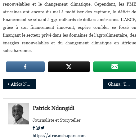
renouvelables et le changement climatique. Cependant, les PME
africaines ont encore du mal à mobiliser des capitaux, le déficit de
financement se situant à 331 milliards de dollars américains. L’AECF,
grâce à son financement innovant, espère combler ce fossé en
finançant le secteur privé dans les domaines de l’agroalimentaire, des
énergies renouvelables et du changement climatique en Afrique
subsaharienne.
Navigation
Africa Netpreneur Prize : 7 juges pour départager près de 10.000 candidatures
Ghana : Theresa Yamson, nouvelle CEO de Phyto-Riker Pharmaceuticals Ltd
de
l’article
Patrick Ndungidi
Journaliste et Storyteller
https://africanshapers.com