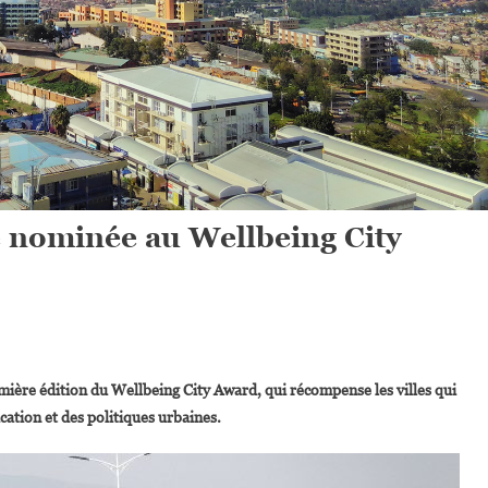
ue nominée au Wellbeing City
On
Kigali,
remière édition du Wellbeing City Award, qui récompense les villes qui
Seule
ication et des politiques urbaines.
Ville
D’Afrique
Nominée