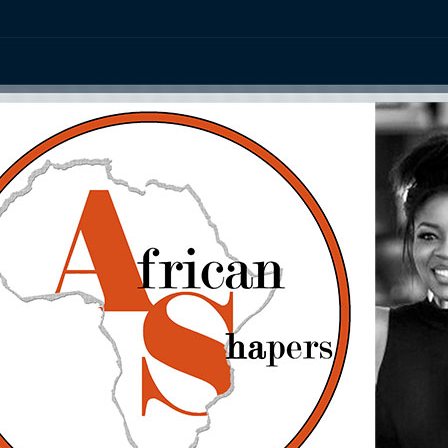
ation