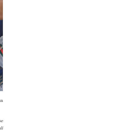
un
se
li