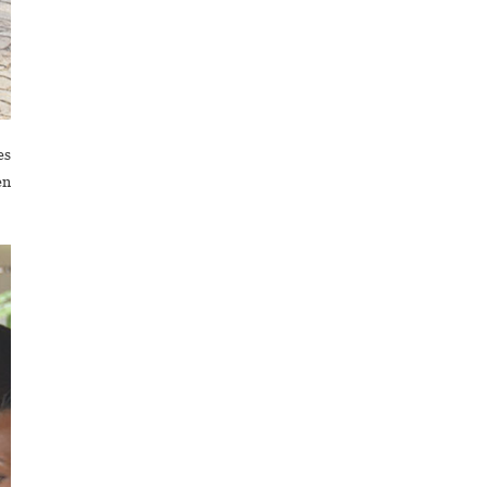
es
en