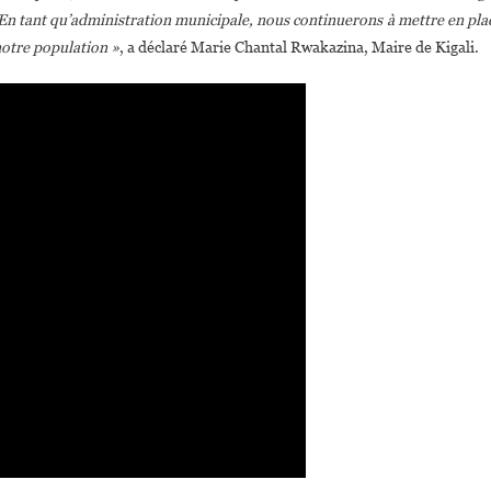
En tant qu’administration municipale, nous continuerons à mettre en pla
 notre population »
, a déclaré Marie Chantal Rwakazina, Maire de Kigali.