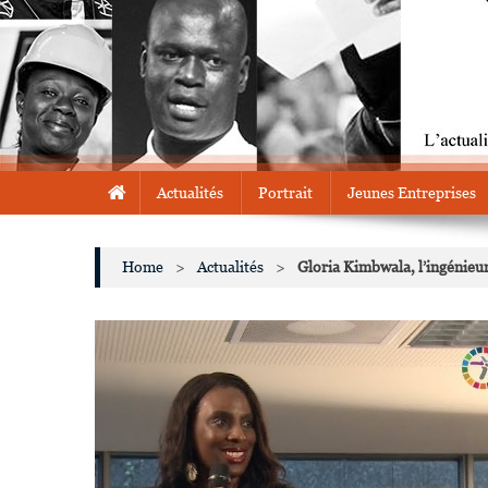
Actualités
Portrait
Jeunes Entreprises
Home
>
Actualités
>
Gloria Kimbwala, l’ingénieur