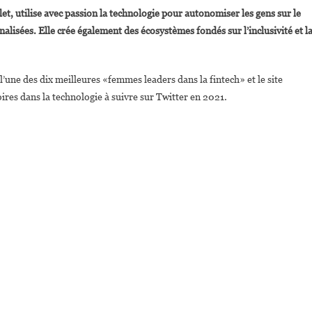
loria
utilise avec passion la technologie pour autonomiser les gens sur le
imbwala,
lisées. Elle crée également des écosystèmes fondés sur l’inclusivité et l
’ingénieure
ongolaise
ui
une des dix meilleures «femmes leaders dans la fintech» et le site
e
res dans la technologie à suivre sur Twitter en 2021.
istingue
Dans
La
ilicon
alley