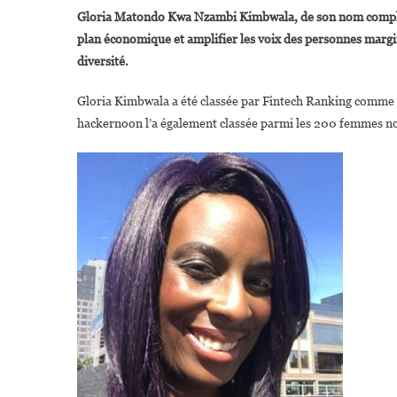
G
Gloria Matondo Kwa Nzambi Kimbwala, de son nom complet, 
K
plan économique et amplifier les voix des personnes margina
L
diversité.
C
Q
Gloria Kimbwala a été classée par Fintech Ranking comme l’
S
hackernoon l’a également classée parmi les 200 femmes noi
D
S
V