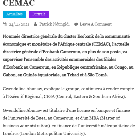
CEMAC
Actualités
Portrait
On
24/11/2021
Patrick Ndungidi
Leave A Comment
La
Nommée directrice générale du cluster Ecobank de la communauté
Camerounaise
économique et monétaire de l’Afrique centrale (CEMAC), l’actuelle
Gwendoline
directrice générale d’Ecobank Cameroun, en plus de son poste, va
Abunaw
superviser l’ensemble des activités commerciales des filiales
Nommée
Directrice
d’Ecobank au Cameroun, en République centrafricaine, au Congo, au
Générale
Gabon, en Guinée équatoriale, au Tchad et à São Tomé.
Du
Cluster
Gwendoline Abunaw, explique le groupe, continuera à rendre compte
Ecobank
à l’Exécutif Régional, CESA (Central, Eastern & Southern Africa).
CEMAC
Gwendoline Abunaw est titulaire d’une licence en banque et finance
de l’université de Buea, au Cameroun, et d’un MBA (Master of
business administration) en finance de l’ université métropolitaine de
Londres (London Metropolitan University).