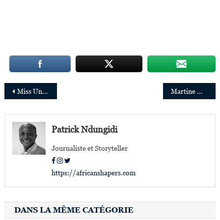
Navigation
Miss Univers 2021: 9 candidates vont représenter l’Afrique
Martine Musau Muele va présider le Conseil municipal de Montréal
de
l’article
Patrick Ndungidi
Journaliste et Storyteller
https://africanshapers.com
DANS LA MÊME CATÉGORIE