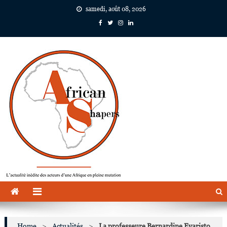
Skip
samedi, août 08, 2026
to
content
African Shapers
L'actualité inédite des acteurs d'une Afrique en pleine mutation
Home
>
Actualités
>
La professeure Bernardine Evaristo