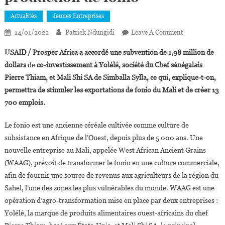
Actualités
Jeunes Entreprises
On
14/01/2022
Patrick Ndungidi
Leave A Comment
Le
USAID / Prosper Africa a accordé une subvention de 1,98 million de
Chef
dollars
de
co-investissement à Yolélé, société du Chef sénégalais
Thiam
Pierre Thiam, et Mali Shi SA de Simballa Sylla, ce qui, explique-t-on,
Crée
permettra de stimuler les exportations de fonio du Mali et de créer 13
Une
Co-
700 emplois.
Entreprise
Pour
Le fonio est une ancienne céréale cultivée comme culture de
Stimuler
subsistance en Afrique de l’Ouest, depuis plus de 5 000 ans. Une
La
nouvelle entreprise au Mali, appelée West African Ancient Grains
Production
(WAAG), prévoit de transformer le fonio en une culture commerciale,
De
afin de fournir une source de revenus aux agriculteurs de la région du
Fonio
Sahel, l’une des zones les plus vulnérables du monde. WAAG est une
opération d’agro-transformation mise en place par deux entreprises :
Yolélé, la marque de produits alimentaires ouest-africains du chef