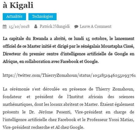
à Kigali
Actualités
Technologies
On
15/10/2018
Patrick Ndungidi
Leave A Comment
Le
La capitale du Rwanda a abrité, ce lundi 15 octobre, le lancement
Master
officiel de ce Master initié et dirigé par le sénégalais Moustapha Cissé,
En
Directeur du premier centre d’intelligence artificielle de Google en
Intelligence
Afrique, en collaboration avec Facebook et Google.
Artificielle
Officiellement
https://twitter.com/ThierryZomahoun/status/1051851946255093761
Lancé
À
La cérémonie s’est déroulée en présence de Thierry Zomahoun,
Kigali
fondateur et président de l’Institut africain des sciences
mathématiques, dont les locaux abritent ce Master. Étaient également
présents le Dr. Jérôme Pesenti, Vice-président en charge de
l’intelligence artificielle chez Facebook et le Professeur Yossi Matias,
Vice-président recherche et AI chez Google.