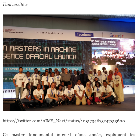
l’université »
.
https://twitter.com/AIMS_Next/status/1051734675247513600
Ce master fondamental intensif d’une année, expliquent les