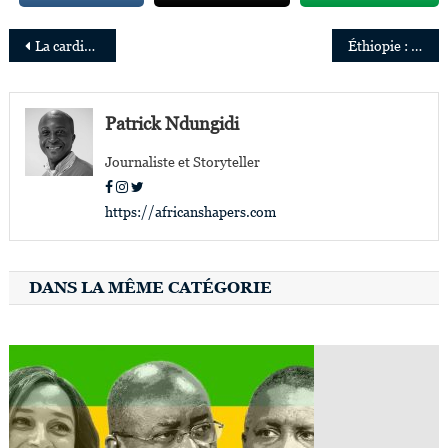
Navigation
La cardiologue Liesl Zühlke lauréate de l’African Research Leader Award
Éthiopie : le Premier ministre nomme un nouveau gouvernement avec 50% de femmes
de
l’article
Patrick Ndungidi
Journaliste et Storyteller
https://africanshapers.com
DANS LA MÊME CATÉGORIE