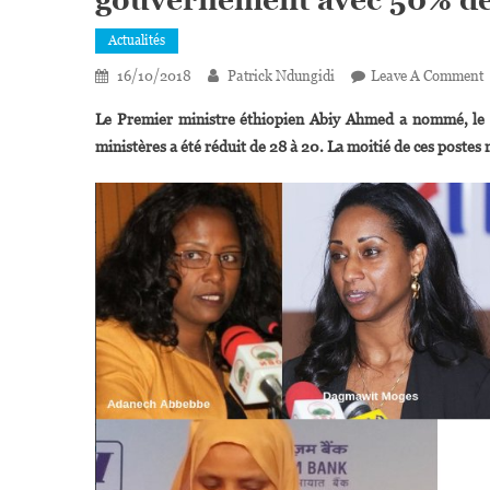
Actualités
16/10/2018
Patrick Ndungidi
Leave A Comment
É
Le Premier ministre éthiopien Abiy Ahmed a nommé, le
L
ministères a été réduit de 28 à 20. La moitié de ces postes
P
M
G
A