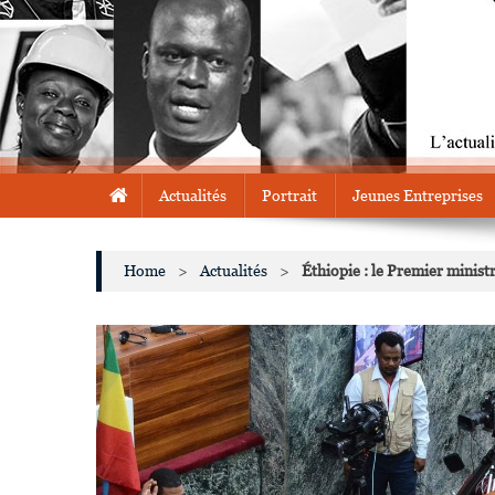
Actualités
Portrait
Jeunes Entreprises
Home
>
Actualités
>
Éthiopie : le Premier mini