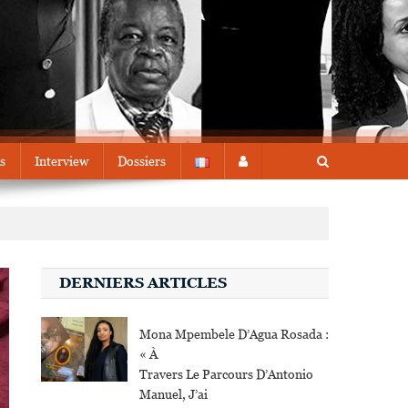
s
Interview
Dossiers
DERNIERS ARTICLES
Mona Mpembele D’Agua Rosada :
« À
Travers Le Parcours D’Antonio
Manuel, J’ai