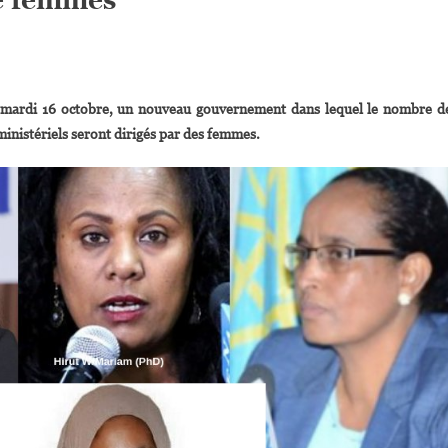
On
thiopie :
 mardi 16 octobre, un nouveau gouvernement dans lequel le nombre d
e
 ministériels seront dirigés par des femmes.
remier
inistre
Nomme
Un
Nouveau
ouvernement
vec
50%
De
Femmes