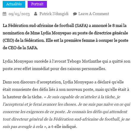
Actualités
Portrait
On
09/05/2023
Patrick Ndungidi
Leave A Comment
Lydia
La Fédération sud-africaine de football (SAFA) a annoncé le 8 mai la
Monyepao,
nomination de Mme Lydia Monyepao au poste de directrice générale
Première
(CEO) de la fédération. Elle est la première femme à occuper le poste
Femme
de CEO de la SAFA.
Nommée
CEO
Lydia Monyepao succède à l’avocat Tebogo Motlanthe qui a quitté son
De
La
poste avec effet immédiat pour des raisons personnelles.
Fédération
Dans son discours d’acceptation, Lydia Monyepao a déclaré qu’elle
Sud-
Africaine
était consciente des défis liés à son nouveau poste, mais qu’elle était à
De
la hauteur de la tâche.
« Je suis capable de m’atteler à la tâche, je
Football
l’accepterai et je ferai avancer les choses. Je ne suis pas naïve en ce qui
concerne les exigences de ce poste. Je connais les défis qui attendent
tout directeur général de la Fédération sud-africaine de football, je ne
suis pas aveugle à cela »
, a-t-elle indiqué.