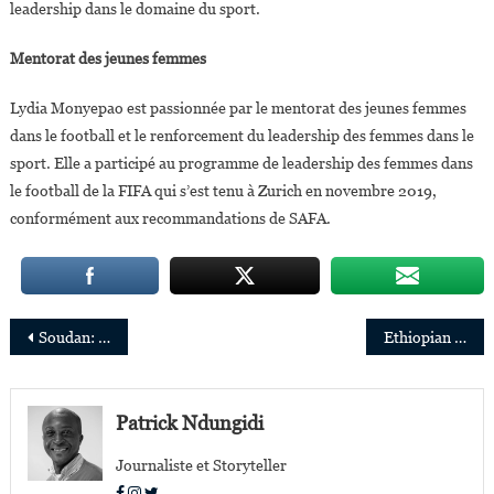
leadership dans le domaine du sport.
Mentorat des jeunes femmes
Lydia Monyepao est passionnée par le mentorat des jeunes femmes
dans le football et le renforcement du leadership des femmes dans le
sport. Elle a participé au programme de leadership des femmes dans
le football de la FIFA qui s’est tenu à Zurich en novembre 2019,
conformément aux recommandations de SAFA.
Navigation
Soudan: Clémentine Nkweta-Salami nommée Représentante spéciale adjointe de la MINUATS et Coordonnatrice pour le Soudan
Ethiopian Airlines possède désormais le plus grand hôtel en Afrique
de
l’article
Patrick Ndungidi
Journaliste et Storyteller