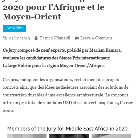
2020 pour l’Afrique et le
Moyen-Orient
Actualités
On
01/10/2019
Patrick Ndungidi
Leave A Comment
Mariam
Ce jury,composé de neuf experts, présidé par Mariam Kamara,
Kamara,
évaluera les candidatures des 6èmes Prix internationaux
Présidente
LafargeHolcim pour la région Moyen-Orient/Afrique.
Du
Jury
Ces prix, indiquent les organisateurs, recherchent des projets
Des
concrets ainsi que des idées audacieuses associant des solutions de
Prix
LafargeHolci
construction durables à une excellence architecturale. Le concours
2020
offre un prix total de 2 millions USD et est ouvert jusqu’au 25 février
Pour
2020.
L’Afrique
Et
Le
Moyen-