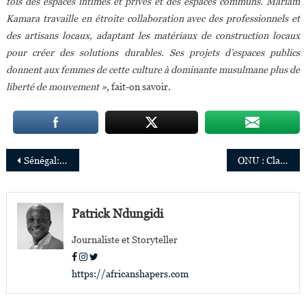
fois des espaces intimes et privés et des espaces communs. Mariam
Kamara travaille en étroite collaboration avec des professionnels et
des artisans locaux, adaptant les matériaux de construction locaux
pour créer des solutions durables. Ses projets d’espaces publics
donnent aux femmes de cette culture à dominante musulmane plus de
liberté de mouvement »
, fait-on savoir.
Navigation
Sénégal: Marianne S. Tall, 31 ans, l’ingénieure qui a dirigé les travaux construction de la Mosquée Massalikoul Djinane
ONU : Clarisse Iribagiza et Patricia Zoundi Yao parmi les 7« eTrade for Women Advocates » du CNUCED
de
l’article
Patrick Ndungidi
Journaliste et Storyteller
https://africanshapers.com