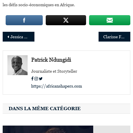
les défis socio-économiques en Afrique.
Navigation
Jessica Anuna, 27 ans, figure montante du e-commerce en Afrique
Clarisse Falanga : « Mes recherches visent à résoudre un épineux problème de santé publique en RDC »
de
l’article
Patrick Ndungidi
Journaliste et Storyteller
https://africanshapers.com
DANS LA MÊME CATÉGORIE