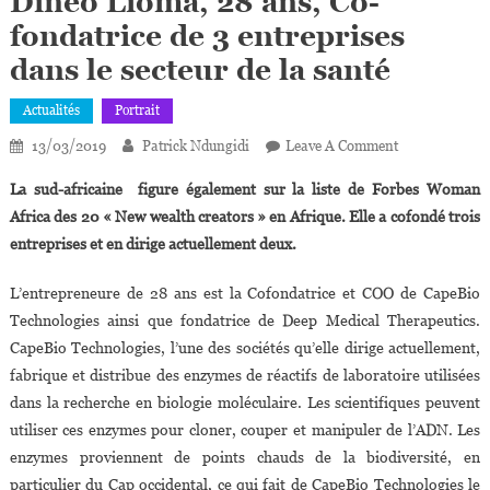
Dineo Lioma, 28 ans, Co-
fondatrice de 3 entreprises
dans le secteur de la santé
Actualités
Portrait
On
13/03/2019
Patrick Ndungidi
Leave A Comment
Dineo
La sud-africaine figure également sur la liste de Forbes Woman
Lioma,
Africa des 20 « New wealth creators » en Afrique. Elle a cofondé trois
28
entreprises et en dirige actuellement deux.
Ans,
Co-
L’entrepreneure de 28 ans est la Cofondatrice et COO de CapeBio
Fondatrice
Technologies ainsi que fondatrice de Deep Medical Therapeutics.
De
3
CapeBio Technologies, l’une des sociétés qu’elle dirige actuellement,
Entreprises
fabrique et distribue des enzymes de réactifs de laboratoire utilisées
Dans
dans la recherche en biologie moléculaire. Les scientifiques peuvent
Le
utiliser ces enzymes pour cloner, couper et manipuler de l’ADN. Les
Secteur
enzymes proviennent de points chauds de la biodiversité, en
De
particulier du Cap occidental, ce qui fait de CapeBio Technologies le