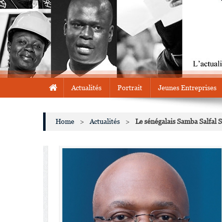
Actualités
Portrait
Jeunes Entreprises
Home
>
Actualités
>
Le sénégalais Samba Salfal 