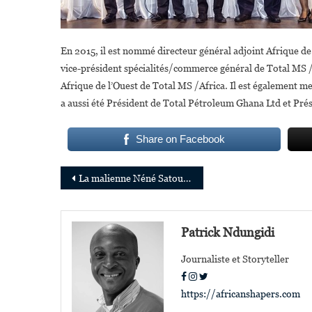
En 2015, il est nommé directeur général adjoint Afrique de
vice-président spécialités/commerce général de Total MS / 
Afrique de l’Ouest de Total MS /Africa. Il est également 
a aussi été Président de Total Pétroleum Ghana Ltd et Prés
Share on Facebook
Navigation
La malienne Néné Satourou Maïga,34 ans, nommée CEO d’Orange Botswana
de
l’article
Patrick Ndungidi
Journaliste et Storyteller
https://africanshapers.com