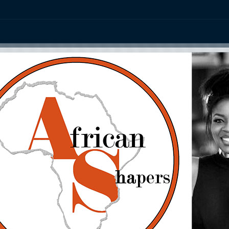
ation