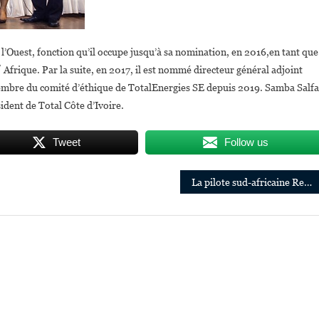
 l’Ouest, fonction qu’il occupe jusqu’à sa nomination, en 2016,en tant que
Afrique. Par la suite, en 2017, il est nommé directeur général adjoint
membre du comité d’éthique de TotalEnergies SE depuis 2019. Samba Salfa
ident de Total Côte d’Ivoire.
Tweet
Follow us
La pilote sud-africaine Refilwe Ledwaba, lauréate du prix AeroTime Hub 2021