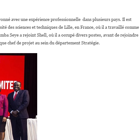
Samba
alfal
nné avec une expérience professionnelle dans plusieurs pays. Il est
Seye,nouveau
sité des sciences et techniques de Lille, en France, où il a travaillé comme
irecteur
mba Seye a rejoint Shell, où il a occupé divers postes, avant de rejoindre
Général
De
que chef de projet au sein du département Stratégie.
otal
Nigeria