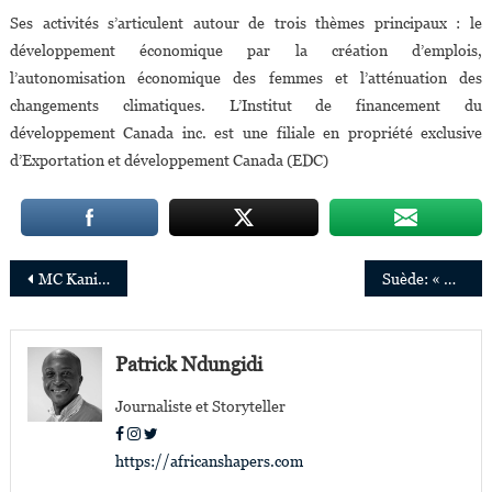
Ses activités s’articulent autour de trois thèmes principaux : le
développement économique par la création d’emplois,
l’autonomisation économique des femmes et l’atténuation des
changements climatiques. L’Institut de financement du
développement Canada inc. est une filiale en propriété exclusive
d’Exportation et développement Canada (EDC)
Navigation
MC Kaninda : « l’application du processus de Kimberley permettra à la RCA d’exporter à nouveau du diamant »
Suède: « Green Nettle Textile » lauréate du « Global change award » de H&M
de
l’article
Patrick Ndungidi
Journaliste et Storyteller
https://africanshapers.com