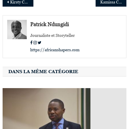
Navigation
Kirsty Coventry, 34 ans, nommée ministre des Sports au Zimbabwe
Kamissa Camara, 35 ans, nouvelle ministre des affaires étrangères du Mali
de
l’article
Patrick Ndungidi
Journaliste et Storyteller
https://africanshapers.com
DANS LA MÊME CATÉGORIE