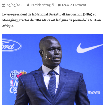
On
09/09/2018
Patrick Ndungidi
Leave A Comment
Amadou
Le vice-président de la National Baskettball Association (NBA) et
Gallo
Managing Director de NBA Africa est la figure de proue de la NBA en
Fall,
Afrique.
Artisan
De
L’expansion
De
La
NBA
En
Afrique