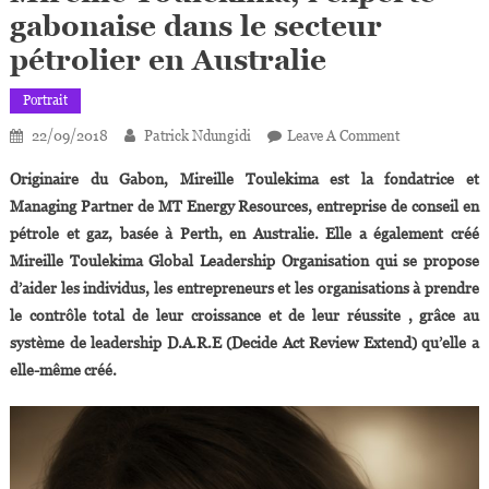
gabonaise dans le secteur
pétrolier en Australie
Portrait
On
22/09/2018
Patrick Ndungidi
Leave A Comment
Mireille
Originaire du Gabon, Mireille Toulekima est la fondatrice et
Toulekima,
Managing Partner de MT Energy Resources, entreprise de conseil en
L’experte
pétrole et gaz, basée à Perth, en Australie. Elle a également créé
Gabonaise
Mireille Toulekima Global Leadership Organisation qui se propose
Dans
Le
d’aider les individus, les entrepreneurs et les organisations à prendre
Secteur
le contrôle total de leur croissance et de leur réussite , grâce au
Pétrolier
système de leadership D.A.R.E (Decide Act Review Extend) qu’elle a
En
elle-même créé.
Australie