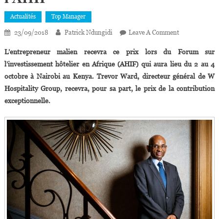
Actualités
Top Manager
On
23/09/2018
Patrick Ndungidi
Leave A Comment
Hôtellerie :
L’entrepreneur malien recevra ce prix lors du Forum sur
Mossadeck
l’investissement hôtelier en Afrique (AHIF) qui aura lieu du 2 au 4
Bally,
octobre à Nairobi au Kenya. Trevor Ward, directeur général de W
Lauréat
Hospitality Group, recevra, pour sa part, le prix de la contribution
Du
Prix
exceptionnelle.
Du
Leadership
De
L’AHIF