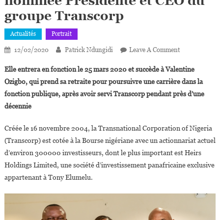
nommée Présidente et CEO du
groupe Transcorp
Actualités
Portrait
On
12/02/2020
Patrick Ndungidi
Leave A Comment
Nigeria :
Elle entrera en fonction le 25 mars 2020 et succède à Valentine
Owen
Ozigbo, qui prend sa retraite pour poursuivre une carrière dans la
Omogiafo
fonction publique, après avoir servi Transcorp pendant près d’une
Nommée
décennie
Présidente
Et
Créée le 16 novembre 2004, la Transnational Corporation of Nigeria
CEO
Du
(Transcorp) est cotée à la Bourse nigériane avec un actionnariat actuel
Groupe
d’environ 300000 investisseurs, dont le plus important est Heirs
Transcorp
Holdings Limited, une société d’investissement panafricaine exclusive
appartenant à Tony Elumelu.