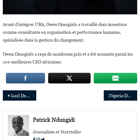
Avant d’intégrer UBA, Owen Omogiafo a travaillé chez Accenture
comme consultante en organisation et performance humaine,
spécialisée dans la gestion du changement.
Owen Omogiafo a reçu de nombreux prix et a été nommée parmi les
100 meilleures CEO africaines.
Navigation
Luol Deng,Double All-Star NBA, nommé Ambassadeur International la Basketball Africa League
Nigeria:Dupe Olusola nouvelle Managing Director/CEO de Transcorp Hotels Plc
de
l’article
Patrick Ndungidi
Journaliste et Storyteller