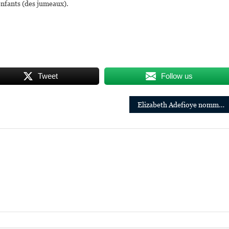
enfants (des jumeaux).
Tweet
Follow us
Elizabeth Adefioye nommée Directrice des ressources humaines de la multinationale Emerson