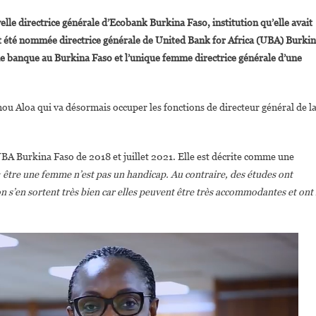
Noellie
lle directrice générale d’Ecobank Burkina Faso, institution qu’elle avait
Cécile
vait été nommée directrice générale de United Bank for Africa (UBA) Burki
Tiendrebreogo,nouvelle
e banque au Burkina Faso et l’unique femme directrice générale d’une
Directrice
Générale
D’EcoBank
Aloa qui va désormais occuper les fonctions de directeur général de l
Burkina
Faso
UBA Burkina Faso de 2018 et juillet 2021. Elle est décrite comme une
 être une femme n’est pas un handicap. Au contraire, des études ont
 s’en sortent très bien car elles peuvent être très accommodantes et ont 