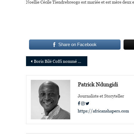
Noellie Cécile Tiendrebreogo est mariée et est mère deux 
Share on Facebook
Navigation
Boris Bilé Coffi nommé DG de BGFIBank Europe et Francesco De Musso nommé ADG de BGFIBank RDC
de
l’article
Patrick Ndungidi
Journaliste et Storyteller
https://africanshapers.com