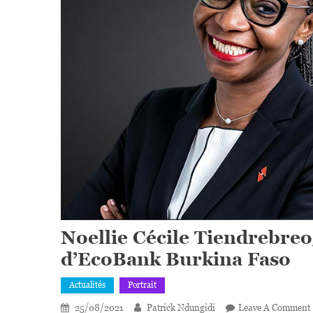
Noellie Cécile Tiendrebreo
d’EcoBank Burkina Faso
Actualités
Portrait
25/08/2021
Patrick Ndungidi
Leave A Comment