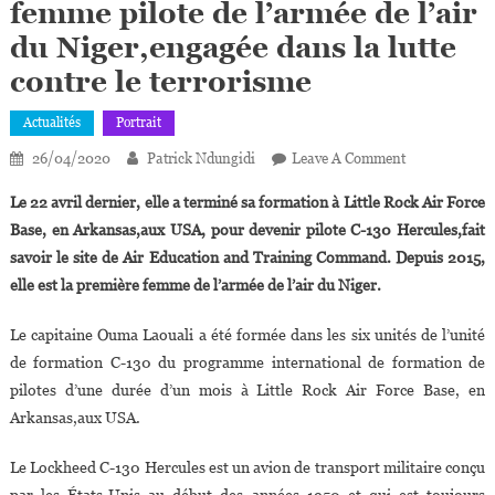
femme pilote de l’armée de l’air
du Niger,engagée dans la lutte
contre le terrorisme
Actualités
Portrait
On
26/04/2020
Patrick Ndungidi
Leave A Comment
Ouma
Le 22 avril dernier, elle a terminé sa formation à Little Rock Air Force
Laouali,33ans
Base, en Arkansas,aux USA, pour devenir pilote C-130 Hercules,fait
Femme
savoir le site de Air Education and Training Command. Depuis 2015,
Pilote
elle est la première femme de l’armée de l’air du Niger.
De
L’armée
Le capitaine Ouma Laouali a été formée dans les six unités de l’unité
De
L’air
de formation C-130 du programme international de formation de
Du
pilotes d’une durée d’un mois à Little Rock Air Force Base, en
Niger,engagé
Arkansas,aux USA.
Dans
La
Le Lockheed C-130 Hercules est un avion de transport militaire conçu
Lutte