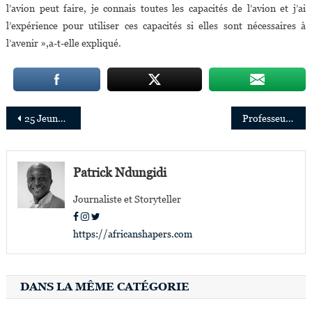
l’avion peut faire, je connais toutes les capacités de l’avion et j’ai
l’expérience pour utiliser ces capacités si elles sont nécessaires à
l’avenir »,a-t-elle expliqué.
Navigation
25 Jeunes pilotes africains qui font la différence dans l’espace aérien en Afrique et dans le monde
Professeur Michel Ekwalanga:«mon protocole de traitement du Covid-19 utilise trois molécules »
de
l’article
Patrick Ndungidi
Journaliste et Storyteller
https://africanshapers.com
DANS LA MÊME CATÉGORIE