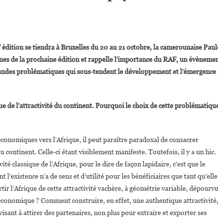
On
Paule-
e
édition se tiendra à Bruxelles du 20 au 21 octobre, la camerounaise Paul
Renée
gnes de la prochaine édition et rappelle l’importance du RAF, un évèneme
Etogo
grandes problématiques qui sous-tendent le développement et l’émergence
« La 8ème Édition
Du
 de l’attractivité du continent. Pourquoi le choix de cette problématiqu
RAF
Va
Analyser
 économiques vers l’Afrique, il peut paraître paradoxal de consacrer
Globalement
Les
u continent. Celle-ci étant visiblement manifeste. Toutefois, il y a un hic.
Stratégies
ité classique de l’Afrique, pour le dire de façon lapidaire, c’est que le
D’attractivité
 l’existence n’a de sens et d’utilité pour les bénéficiaires que tant qu’elle
Des
tir l’Afrique de cette attractivité vachère, à géométrie variable, dépourv
Pays
conomique ? Comment construire, en effet, une authentique attractivité
Africains »
isant à attirer des partenaires, non plus pour extraire et exporter ses