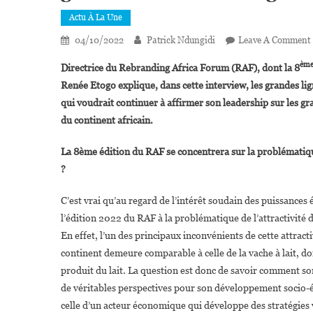
Actu À La Une
04/10/2022
Patrick Ndungidi
Leave A Comment
èm
Directrice du Rebranding Africa Forum (RAF), dont la 8
Renée Etogo explique, dans cette interview, les grandes li
qui
voudrait continuer à affirmer son leadership sur les 
:
du continent africain.
La 8ème édition du RAF se concentrera sur la problématique
?
C’est vrai qu’au regard de l’intérêt soudain des puissances
l’édition 2022 du RAF à la problématique de l’attractivité d
En effet, l’un des principaux inconvénients de cette attractiv
continent demeure comparable à celle de la vache à lait, dont
produit du lait. La question est donc de savoir comment sor
de véritables perspectives pour son développement socio-é
celle d’un acteur économique qui développe des stratégies v