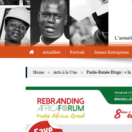
Actualités
Portrait
Jeunes Entreprises
Home
>
Actu à la Une
>
Paule-Renée Etogo : « la 