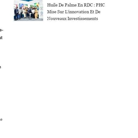
Huile De Palme En RDC : PHC
Mise Sur L’innovation Et De
Nouveaux Investissements
e-
nt
e
ue
,