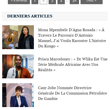
« Previous
1
2
3
4
…
38
Next »
DERNIERS ARTICLES
Mona Mpembele D’Agua Rosada : « À
Travers Le Parcours D’Antonio
Manuel, J’ai Voulu Raconter L’histoire
Du Kongo »
Prisca Marceleney : « Dr Wlika Est Une
Série Médicale Africaine Avec Nos
Réalités »
Cany Jobe Nommée Directrice
Générale De La Commission Pétrolière
De Gambie