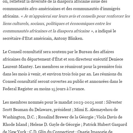
on, reflètent la diversité de la diaspora africaine issue des
Sur
communautés afro-américaines et des communautés d’immigrés
L’engagement
africains.
« Je m’appuierai sur leurs avis et conseils pour renforcer les
De
liens culturels, sociaux, politiques et économiques entre les
La
communautés africaines et la diaspora africaine »,
a indiqué le
Diaspora
secrétaire d’Etat américain, Antony Blinken.
Africaine
Aux
Le Conseil consultatif sera soutenu par le Bureau des affaires
États-
africaines du département d’État et son directeur exécutif Deniece
Unis
Laurent-Mantey. Les membres se réuniront pour la première fois
?
dans les mois à venir, et environ trois fois par an. Les réunions du
Conseil consultatif seront ouvertes au public et annoncées dans le
Federal Register au moins 15 jours à l’avance.
Les membres nommés pour le mandat 2023-2025 sont : Silvester
Scott Beaman du Delaware, président ; Mimi E. Alemayehou de
Washington, D.C. ; Rosalind Brewer de la Géorgie ; Viola Davis de
Rhode Island ; Helene D. Gayle de Géorgie ; Patrick Hubert Gaspard
de New York ; C.D. Glin du Connecticut ; Osagie Imasogie de