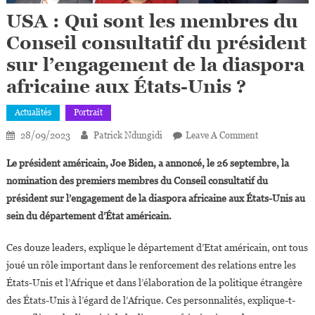
USA : Qui sont les membres du
Conseil consultatif du président
sur l’engagement de la diaspora
africaine aux États-Unis ?
Actualités
Portrait
On
28/09/2023
Patrick Ndungidi
Leave A Comment
USA
Le président américain, Joe Biden, a annoncé, le 26 septembre, la
:
nomination des premiers membres du Conseil consultatif du
Qui
président sur l’engagement de la diaspora africaine aux États-Unis au
Sont
sein du département d’État américain.
Les
Membres
Ces douze leaders, explique le département d’Etat américain, ont tous
Du
Conseil
joué un rôle important dans le renforcement des relations entre les
Consultatif
États-Unis et l’Afrique et dans l’élaboration de la politique étrangère
Du
des États-Unis à l’égard de l’Afrique. Ces personnalités, explique-t-
Président