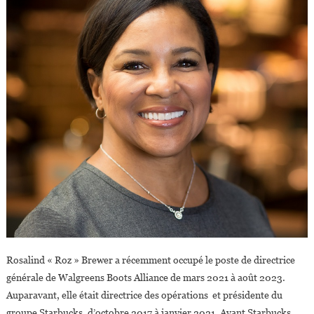
Rosalind « Roz » Brewer a récemment occupé le poste de directrice
générale de Walgreens Boots Alliance de mars 2021 à août 2023.
Auparavant, elle était directrice des opérations et présidente du
groupe Starbucks, d’octobre 2017 à janvier 2021. Avant Starbucks,