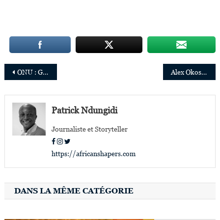
Navigation
ONU : Gerardine Mukeshimana nommée vice-présidente du FIDA
Alex Okosi nommé Directeur général de Google Afrique
de
l’article
Patrick Ndungidi
Journaliste et Storyteller
https://africanshapers.com
DANS LA MÊME CATÉGORIE