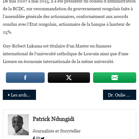
De mai 2007 à mai 2015, il a été président du conseil d’administration
de la BCDC, sur recommandation du gouvernement congolais faite à
l’assemblée générale des actionnaires, conformément aux accords
conclus avec l’Etat congolais, actionnaire de la banque à hauteur de
25%.
Guy-Robert Lukama est titulaire d’un Master en finances
international de l’université catholique de Louvain ainsi que d’une
Licence en économie internationale de la même université.
Navigation
Les architectes africains et de la diaspora à l’honneur pour la première fois à la Biennale de Venise
Dr. Oulie Keita nommée Directrice Exécutive de Greenpeace Afrique
de
l’article
Patrick Ndungidi
Journaliste et Storyteller