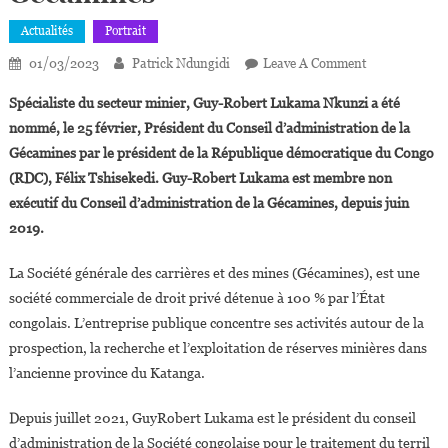
Actualités
Portrait
On
01/03/2023
Patrick Ndungidi
Leave A Comment
RDC :
Spécialiste du secteur minier, Guy-Robert Lukama Nkunzi a été
Guy-
nommé, le 25 février, Président du Conseil d’administration de la
Robert
Gécamines par le président de la République démocratique du Congo
Lukama
(RDC), Félix Tshisekedi. Guy-Robert Lukama est membre non
Nommé
Président
exécutif du Conseil d’administration de la Gécamines, depuis juin
Du
2019.
Conseil
D’administrat
La Société générale des carrières et des mines (Gécamines), est une
De
société commerciale de droit privé détenue à 100 % par l’État
La
congolais. L’entreprise publique concentre ses activités autour de la
Gécamines
prospection, la recherche et l’exploitation de réserves minières dans
l’ancienne province du Katanga.
Depuis juillet 2021, GuyRobert Lukama est le président du conseil
d’administration de la Société congolaise pour le traitement du terril