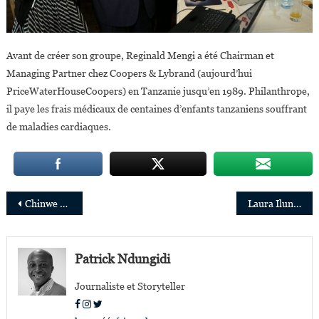
Avant de créer son groupe, Reginald Mengi a été Chairman et
Managing Partner chez Coopers & Lybrand (aujourd’hui
PriceWaterHouseCoopers) en Tanzanie jusqu’en 1989. Philanthrope,
il paye les frais médicaux de centaines d’enfants tanzaniens souffrant
de maladies cardiaques.
Navigation
Chinwe Esimai, première Directrice du programme mondial de lutte contre la corruption chez Citi Group
Laura Ilunga : « Je compte poursuivre ma carrière de pilote le plus longtemps possible »
de
l’article
Patrick Ndungidi
Journaliste et Storyteller