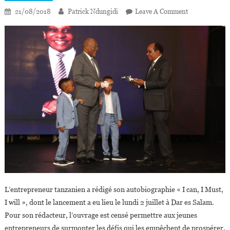
On
21/08/2018
Patrick Ndungidi
Leave A Comment
Reginald
Mengi,
Multimillionn
Et
Magnat
De
La
Presse
En
Tanzanie
L’entrepreneur tanzanien a rédigé son autobiographie « I can, I Must,
I will », dont le lancement a eu lieu le lundi 2 juillet à Dar es Salam.
Pour son rédacteur, l’ouvrage est censé permettre aux jeunes
entrepreneurs de surmonter les défis qui les empêchent de prospérer.