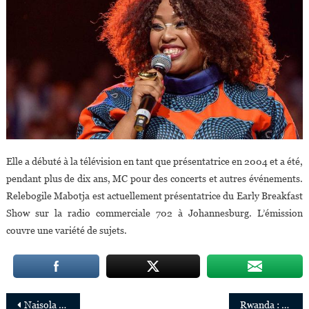
Elle a débuté à la télévision en tant que présentatrice en 2004 et a été,
pendant plus de dix ans, MC pour des concerts et autres événements.
Relebogile Mabotja est actuellement présentatrice du Early Breakfast
Show sur la radio commerciale 702 à Johannesburg. L’émission
couvre une variété de sujets.
Navigation
Naisola Likimani nommée Directrice de l’Initiative internationale « She Decides »
Rwanda : John Rwangombwa prolongé Gouverneur de la Banque centrale