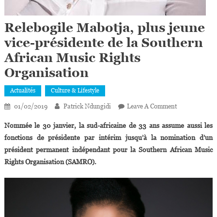
Relebogile Mabotja, plus jeune
vice-présidente de la Southern
African Music Rights
Organisation
Actualités
Culture & Lifestyle
On
01/02/2019
Patrick Ndungidi
Leave A Comment
Relebogile
Nommée le 30 janvier, la sud-africaine de 33 ans assume aussi les
Mabotja,
fonctions de présidente par intérim jusqu’à la nomination d’un
Plus
président permanent indépendant pour la Southern African Music
Jeune
Rights Organisation (SAMRO).
Vice-
Présidente
De
La
Southern