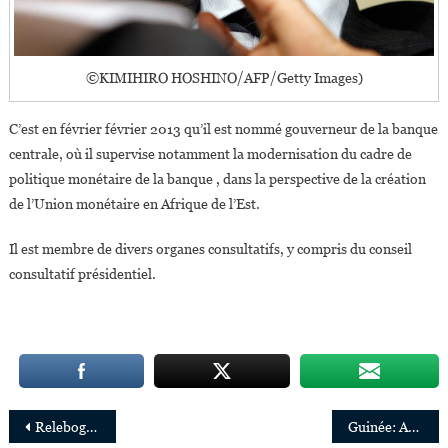
©KIMIHIRO HOSHINO/AFP/Getty Images)
C’est en février février 2013 qu’il est nommé gouverneur de la banque
centrale, où il supervise notamment la modernisation du cadre de
politique monétaire de la banque , dans la perspective de la création
de l’Union monétaire en Afrique de l’Est.
Il est membre de divers organes consultatifs, y compris du conseil
consultatif présidentiel.
Navigation
Relebogile Mabotja, plus jeune vice-présidente de la Southern African Music Rights Organisation
Guinée: Aminata Sylla, nouvelle Directrice générale de la loterie nationale (LONAGUI)