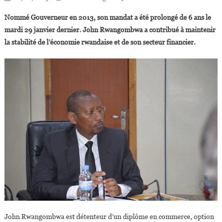
Rwanda :
Nommé Gouverneur en 2013, son mandat a été prolongé de 6 ans le
John
mardi 29 janvier dernier. John Rwangombwa a contribué à maintenir
Rwangombwa
la stabilité de l’économie rwandaise et de son secteur financier.
Prolongé
Gouverneur
De
La
Banque
Centrale
John Rwangombwa est détenteur d’un diplôme en commerce, option