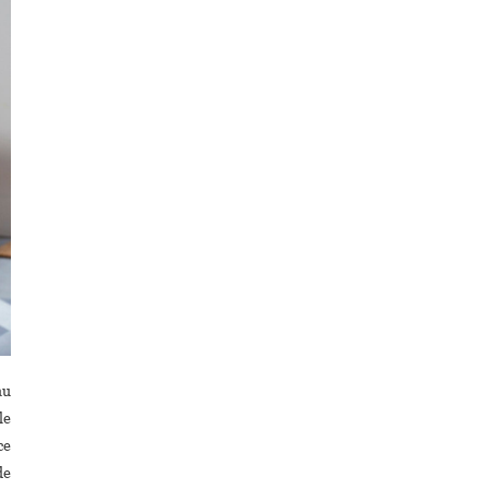
au
le
ce
de