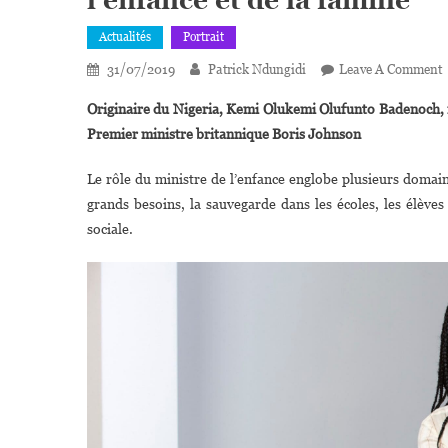
Actualités
Portrait
31/07/2019
Patrick Ndungidi
Leave A Comment
Originaire du Nigeria, Kemi Olukemi Olufunto Badenoch, 
U
Premier ministre britannique Boris Johnson
Le rôle du ministre de l’enfance englobe plusieurs domaine
grands besoins, la sauvegarde dans les écoles, les élèves 
M
sociale.
L
E
F