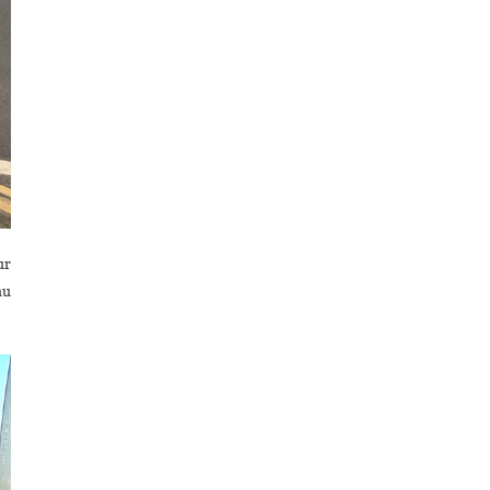
ur
au