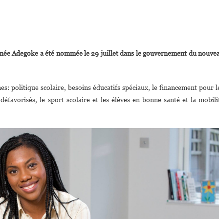
On
Royaume-
née Adegoke a été nommée le 29 juillet dans le gouvernement du nouve
ni :
Kemi
Badenoch
s: politique scolaire, besoins éducatifs spéciaux, le financement pour l
Nommée
défavorisés, le sport scolaire et les élèves en bonne santé et la mobili
inistre
De
’enfance
t
De
La
amille