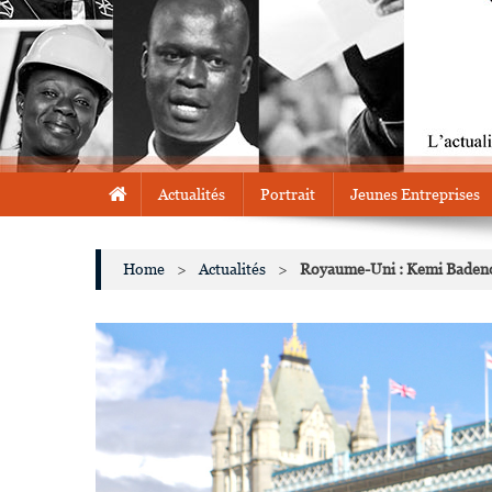
Actualités
Portrait
Jeunes Entreprises
Home
>
Actualités
>
Royaume-Uni : Kemi Badenoc