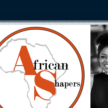
ation