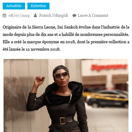
Actualités
Entretien
On
08/07/2019
Patrick Ndungidi
Leave A Comment
Sai
Originaire de la Sierra Leone, Sai Sankoh évolue dans l’industrie de la
Sankoh :
mode depuis plus de dix ans et a habillé de nombreuses personnalités.
« Nous
Elle a créé la marque éponyme en 2018, dont la première collection a
Sommes
été lancée le 12 novembre 2018.
À
L’aube
D’une
Révolution
Créative
En
Afrique »