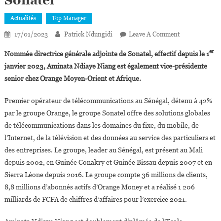
Sonatel
Actualités
Top Manager
On
17/01/2023
Patrick Ndungidi
Leave A Comment
Sénégal:
er
Nommée directrice générale adjointe de Sonatel, effectif depuis le 1
Aminata
janvier 2023, Aminata Ndiaye Niang est également vice-présidente
Ndiaye
senior chez Orange Moyen-Orient et Afrique.
Niang,nouvell
Directrice
Premier opérateur de télécommunications au Sénégal, détenu à 42%
Générale
par le groupe Orange, le groupe Sonatel offre des solutions globales
Adjointe
Du
de télécommunications dans les domaines du fixe, du mobile, de
Groupe
l’Internet, de la télévision et des données au service des particuliers et
Sonatel
des entreprises. Le groupe, leader au Sénégal, est présent au Mali
depuis 2002, en Guinée Conakry et Guinée Bissau depuis 2007 et en
Sierra Léone depuis 2016. Le groupe compte 36 millions de clients,
8,8 millions d’abonnés actifs d’Orange Money et a réalisé 1 206
milliards de FCFA de chiffres d’affaires pour l’exercice 2021.