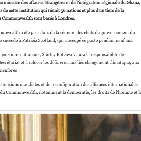
e ministre des affaires étrangères et de l’intégration régionale du Ghana,
Botchwey,Première
de cette institution qui réunit 56 nations et plus d’un tiers de la
Africaine
du Commonwealth sont basés à Londres.
À
Diriger
onwealth a été prise lors de la réunion des chefs de gouvernement du
Le
Commonwealth
succède à Patricia Scotland, qui a occupé ce poste pendant neuf ans.
enjeux internationaux, Shirley Botchwey aura la responsabilité de
rétariat et à relever les défis cruciaux liés changement climatique, aux
s membres
tensions mondiales et de reconfiguration des alliances internationales.
s du Commonwealth, notamment la démocratie, les droits de l’homme et l