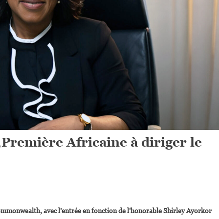
remière Africaine à diriger le
On
Shirley
 Commonwealth, avec l’entrée en fonction de l’honorable Shirley Ayorkor
Ayorkor