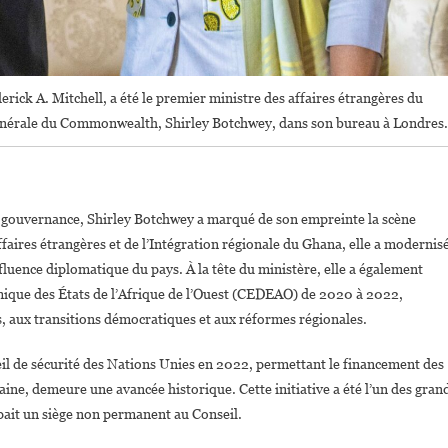
rick A. Mitchell, a été le premier ministre des affaires étrangères du
générale du Commonwealth, Shirley Botchwey, dans son bureau à Londres.
en gouvernance, Shirley Botchwey a marqué de son empreinte la scène
faires étrangères et de l’Intégration régionale du Ghana, elle a modernis
nfluence diplomatique du pays. À la tête du ministère, elle a également
ique des États de l’Afrique de l’Ouest (CEDEAO) de 2020 à 2022,
es, aux transitions démocratiques et aux réformes régionales.
eil de sécurité des Nations Unies en 2022, permettant le financement des
aine, demeure une avancée historique. Cette initiative a été l’un des gran
ait un siège non permanent au Conseil.