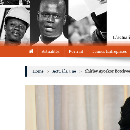
Actualités
Portrait
Jeunes Entreprises
Home
>
Actu à la Une
>
Shirley Ayorkor Botchwe