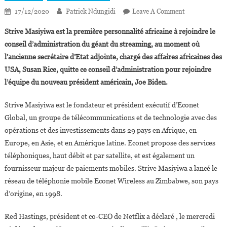
On
17/12/2020
Patrick Ndungidi
Leave A Comment
Strive
Strive Masiyiwa est la première personnalité africaine à rejoindre le
Masiyiwa
conseil d’administration du géant du streaming, au moment où
Nommé
l’ancienne secrétaire d’Etat adjointe, chargé des affaires africaines des
Au
USA, Susan Rice, quitte ce conseil d’administration pour rejoindre
Conseil
D’administrat
l’équipe du nouveau président américain, Joe Biden.
De
Netflix
Strive Masiyiwa est le fondateur et président exécutif d’Econet
Global, un groupe de télécommunications et de technologie avec des
opérations et des investissements dans 29 pays en Afrique, en
Europe, en Asie, et en Amérique latine. Econet propose des services
téléphoniques, haut débit et par satellite, et est également un
fournisseur majeur de paiements mobiles. Strive Masiyiwa a lancé le
réseau de téléphonie mobile Econet Wireless au Zimbabwe, son pays
d’origine, en 1998.
Red Hastings, président et co-CEO de Netflix a déclaré , le mercredi