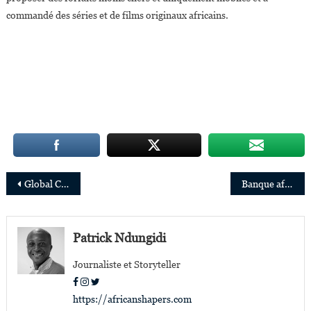
commandé des séries et de films originaux africains.
Navigation
Global Citizen Prize 2020 : Temie Giwa-Tubosun et Opal Tometi parmi les lauréats
Banque africaine de développement : Aïssa Touré, nouvelle Cheffe de Bureau-Pays pour le Rwanda
de
l’article
Patrick Ndungidi
Journaliste et Storyteller
https://africanshapers.com