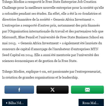
Tshego Modise a remporté le Free State Enterprise Job Creation
Challenge pour la meilleure nouvelle entreprise pour la société qu’elle
a cofondée pendant ses études. En effet, elle a été la co-fondatrice et
directrice financière de la société « Genesis Africa Investment ».
L’entreprise a remporté d’autres prix, notamment des prix financés
par l’Organisation internationale du travail et des partenaires tels que
Microsoft, Blue Pencil et l’université de Free State Business School en
mai 2013. « Genesis Africa Investment » a également été lauréate du
concours de capital d’amorçage de l’incubateur d’entreprises MTN
Seed Capital en 2014. Elle a aussi été mentorée par l’université des
sciences économiques et de gestion de la Free State.
Tshego Modise, explique-t-on, est passionnée par l’entrepreneuriat,
la création de grandes organisations et le leadership.
Navigation
Bilha Ndirangu,nouvelle CEO de l’African Leadership Academy
Rosa Malango nommée directrice des commissions régionales de l’ONU au Bureau de New York