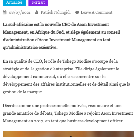
Actualités
Portrait
On
08/07/2021
Patrick Ndungidi
Leave A Comment
Tshego
La sud-africaine est la nouvelle CEO de Aeon Investment
Modise,30
Management, en Afrique du Sud, et siège également au conseil
Ans,devient
d’administration d’Aeon Investment Management en tant
L’une
qu’administratrice exécutive.
Des
Plus
En sa qualité de CEO, le rôle de Tshego Modise s’occupe de la
Jeunes
CEO
stratégie et de la gestion d’entreprise. Elle dirige également le
Dans
développement commercial, où elle se concentre sur le
Le
développement des affaires institutionnelles et de détail ainsi que la
Capital-
gestion de la marque.
Investissemen
En
Décrite comme une professionnelle motivée, visionnaire et une
Afrique
grande amatrice de débats, Tshego Modise a rejoint Aeon Investment
Management en 2017, en tant que business development officer.