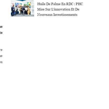
Huile De Palme En RDC : PHC
Mise Sur L’innovation Et De
Nouveaux Investissements
ne
te
re
ue
au