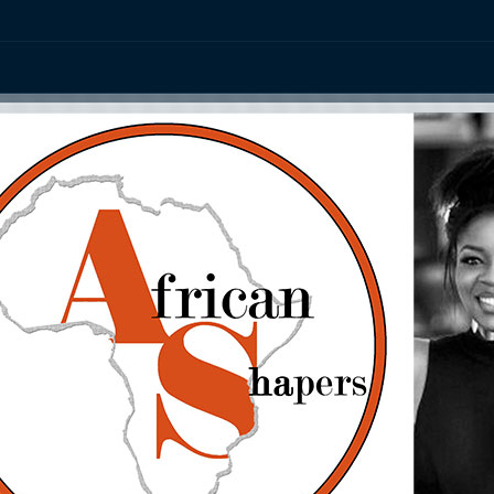
ation