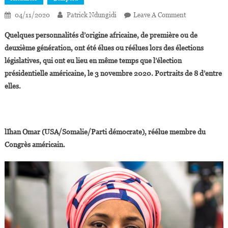
On
04/11/2020
Patrick Ndungidi
Leave A Comment
USA/Elections
Quelques personnalités d’origine africaine, de première ou de
Des
deuxième génération, ont été élues ou réélues lors des élections
Personnalités
législatives, qui ont eu lieu en même temps que l’élection
D’origine
présidentielle américaine, le 3 novembre 2020. Portraits de 8 d’entre
Africaine
Élues
elles.
Et
Réélues
lIhan Omar (USA/Somalie/Parti démocrate), réélue membre du
Congrès américain.