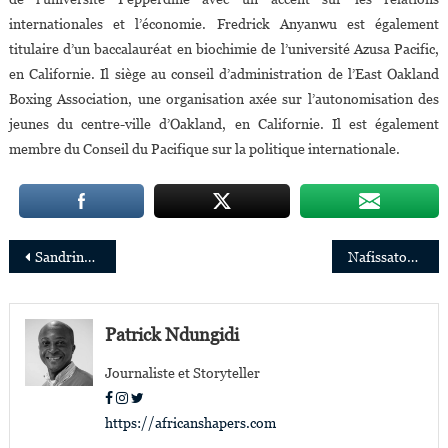
internationales et l’économie. Fredrick Anyanwu est également
titulaire d’un baccalauréat en biochimie de l’université Azusa Pacific,
en Californie. Il siège au conseil d’administration de l’East Oakland
Boxing Association, une organisation axée sur l’autonomisation des
jeunes du centre-ville d’Oakland, en Californie. Il est également
membre du Conseil du Pacifique sur la politique internationale.
Navigation
Sandrine Mubenga nommée Directrice de IEEE smart village en RDC
Nafissatou Dia,nouvelle Directrice de la communication et de la responsabilité sociétale du groupe CFAO
de
l’article
Patrick Ndungidi
Journaliste et Storyteller
https://africanshapers.com