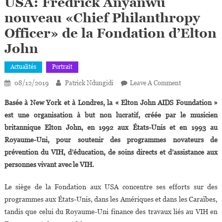
USA: Fredrick Anyanwu
nouveau «Chief Philanthropy
Officer» de la Fondation d’Elton
John
Actualités
Portrait
On
08/12/2019
Patrick Ndungidi
Leave A Comment
USA:
Basée à New York et à Londres, la « Elton John AIDS Foundation »
Fredrick
est une organisation à but non lucratif, créée par le musicien
Anyanwu
britannique Elton John, en 1992 aux États-Unis et en 1993 au
Nouveau
Royaume-Uni, pour soutenir des programmes novateurs de
«Chief
Philanthropy
prévention du VIH, d’éducation, de soins directs et d’assistance aux
Officer»
personnes vivant avec le VIH.
De
La
Le siège de la Fondation aux USA concentre ses efforts sur des
Fondation
programmes aux États-Unis, dans les Amériques et dans les Caraïbes,
D’Elton
tandis que celui du Royaume-Uni finance des travaux liés au VIH en
John