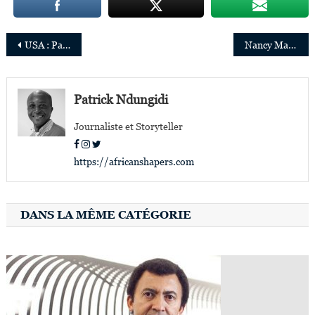
Navigation
USA : Pascal Siakam élu « Most improved player » de la NBA
Nancy Matimu,nouvelle Vice-présidente de MasterCard Afrique
de
l’article
Patrick Ndungidi
Journaliste et Storyteller
https://africanshapers.com
DANS LA MÊME CATÉGORIE