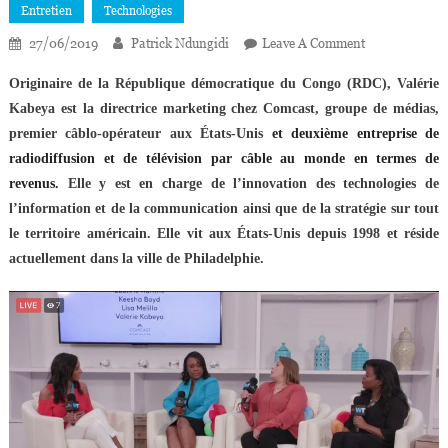
Entretien
Technologies
On
27/06/2019
Patrick Ndungidi
Leave A Comment
Valérie
Originaire de la République démocratique du Congo (RDC), Valérie
Kabeya
Kabeya est la directrice marketing chez Comcast, groupe de médias,
:
premier câblo-opérateur aux États-Unis
et
deuxième entreprise de
«
Mon
radiodiffusion et de télévision par câble au monde en termes de
Travail
revenus.
Elle y est en charge de l’innovation des technologies de
Consiste
l’information et de la communication ainsi que de la stratégie sur tout
À
le territoire américain. Elle vit aux États-Unis depuis 1998 et réside
Anticiper
actuellement dans la ville de Philadelphie.
Les
Besoins
Des
Clients
»