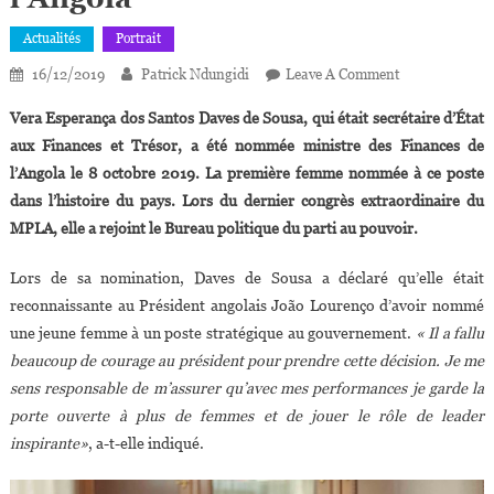
Actualités
Portrait
On
16/12/2019
Patrick Ndungidi
Leave A Comment
Vera
Vera Esperança dos Santos Daves de Sousa, qui était secrétaire d’État
Daves,35
aux Finances et Trésor, a été nommée ministre des Finances de
Ans,
l’Angola le 8 octobre 2019. La première femme nommée à ce poste
Première
dans l’histoire du pays. Lors du dernier congrès extraordinaire du
Femme
Ministre
MPLA, elle a rejoint le Bureau politique du parti au pouvoir.
Des
Finances
Lors de sa nomination, Daves de Sousa a déclaré qu’elle était
De
reconnaissante au Président angolais João Lourenço d’avoir nommé
L’Angola
une jeune femme à un poste stratégique au gouvernement.
« Il a fallu
beaucoup de courage au président pour prendre cette décision. Je me
sens responsable de m’assurer qu’avec mes performances je garde la
porte ouverte à plus de femmes et de jouer le rôle de leader
inspirante»
, a-t-elle indiqué.