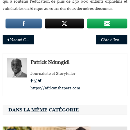
qui a soutenu l’éducation de plus de 250 000 enfants orphelins et
vulnérables en Afrique au cours des deux dernières décennies.
Navigation
Naomi Campbell,Keynote speaker du sommet des femmes dirigeantes de Forbes Woman Africa
Côte d’Ivoire : Ahmadou Bakayoko nommé Directeur des opérations d’Eranove
de
l’article
Patrick Ndungidi
Journaliste et Storyteller
https://africanshapers.com
DANS LA MÊME CATÉGORIE