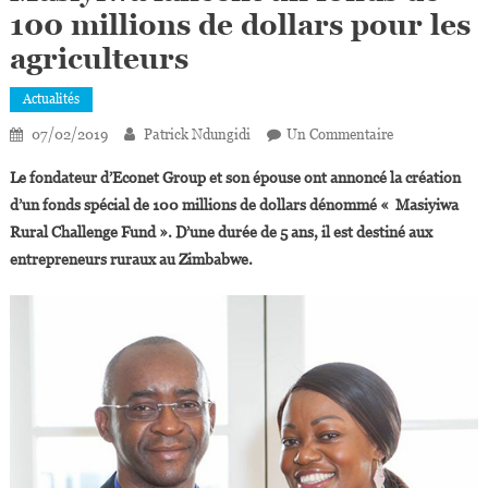
100 millions de dollars pour les
agriculteurs
Actualités
Sur
07/02/2019
Patrick Ndungidi
Un Commentaire
Zimbabwe:
Le fondateur d’Econet Group et son épouse ont annoncé la création
Strive
d’un fonds spécial de 100 millions de dollars dénommé « Masiyiwa
Et
Rural Challenge Fund ». D’une durée de 5 ans, il est destiné aux
Tsitsi
entrepreneurs ruraux au Zimbabwe.
Masiyiwa
Lancent
Un
Fonds
De
100
Millions
De
Dollars
Pour