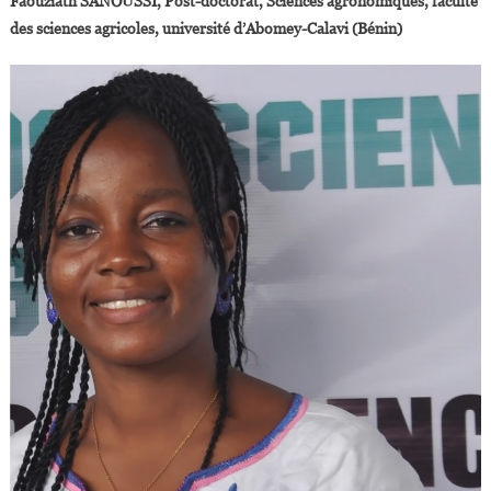
Faouziath SANOUSSI, Post-doctorat, Sciences agronomiques, faculté
des sciences agricoles, université d’Abomey-Calavi (Bénin)