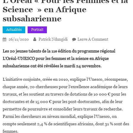
L’Oréal « Pour les Femmes et la
Science » en Afrique
subsaharienne
Actualités
Portrait
On
26/11/2020
Patrick Ndungidi
Leave A Comment
20
Les 20 jeunes talents de la 11e édition du programme régional
Jeunes
L’Oréal-UNESCO pour les femmes et la science en Afrique
Femmes
subsaharienne ont été révélées le mardi 24 novembre.
Scientifiques
Lauréates
L’initiative conjointe, créée en 2010, explique l’Unesco, récompense,
Du
chaque année, 20 chercheuses pour l’excellence académique de leurs
Prix
Unesco-
travaux, et les soutient au travers de dotations de 10 000 € pour les
L’Oréal
doctorantes et de 15 000 € pour les post-doctorantes, afin de leur
« Pour
permettre de poursuivre et consolider leurs travaux de recherche.
Les
Parmi les chercheurs au niveau mondial, explique l’Unesco, on
Femmes
compte seulement 2,4 % de scientifiques africains, dont 31 % sont des
Et
femmes.