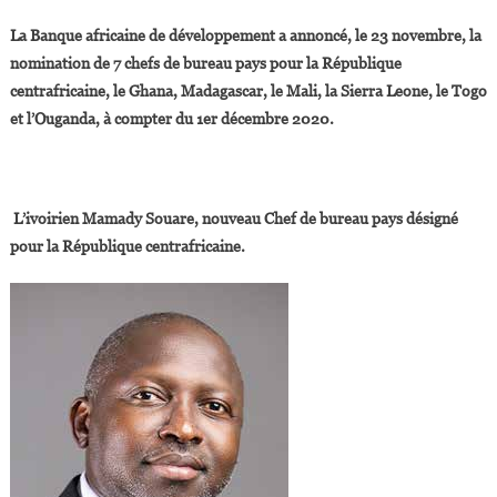
BAD :
La Banque africaine de développement a annoncé, le 23 novembre, la
Nomination
nomination de 7 chefs de bureau pays pour la République
De
centrafricaine, le Ghana, Madagascar, le Mali, la Sierra Leone, le Togo
7
et l’Ouganda, à compter du 1er décembre 2020.
Nouveaux
Directeurs
Pays
L’ivoirien Mamady Souare, nouveau Chef de bureau pays désigné
pour la République centrafricaine.